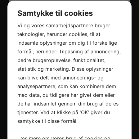
Samtykke til cookies
Vi og vores samarbejdspartnere bruger
teknologier, herunder cookies, til at
indsamle oplysninger om dig til forskellige
formål, herunder: Tilpasning af annoncering,
Dansk udstyr til
bedre brugeroplevelse, funktionalitet,
bremservice til
statistik og marketing. Disse oplysninger
fordelagtige priser
kan blive delt med annoncerings- og
analysepartnere, som kan kombinere dem
med data, du tidligere har givet dem eller
Autek producerer og sælger danskudviklede
de har indsamlet gennem din brug af deres
bremsetestere, som er den perfekte løsning til
tjenester. Ved at klikke på 'OK' giver du
erhverv. Bremsetesteren er nem at installere og
samtykke til disse formål.
transportere, og den kan bruges til både biler og
lastbiler. Vi leverer til både Norden og resten af
Læs mere om vores brug af cookies og
verden. Se også gerne vores brugtmarked, hvor