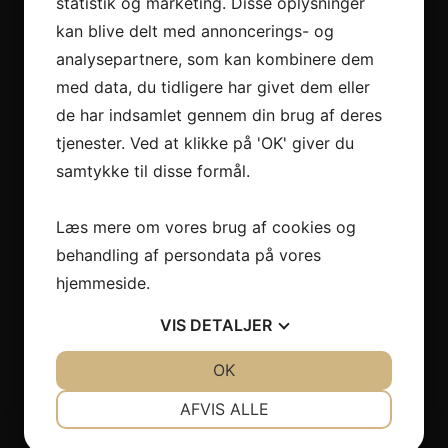
statistik og marketing. Disse oplysninger
kan blive delt med annoncerings- og
analysepartnere, som kan kombinere dem
med data, du tidligere har givet dem eller
de har indsamlet gennem din brug af deres
Historien bag Autek
tjenester. Ved at klikke på 'OK' giver du
samtykke til disse formål.
Autek ApS ejes i dag af to
Læs mere om vores brug af cookies og
personer, Rolf Møller og Jacob
behandling af persondata på vores
hjemmeside.
Poulsen
VIS
DETALJER
JA
NEJ
OK
JA
NEJ
NØDVENDIGE
PRÆFERENCER
AFVIS ALLE
JA
NEJ
JA
NEJ