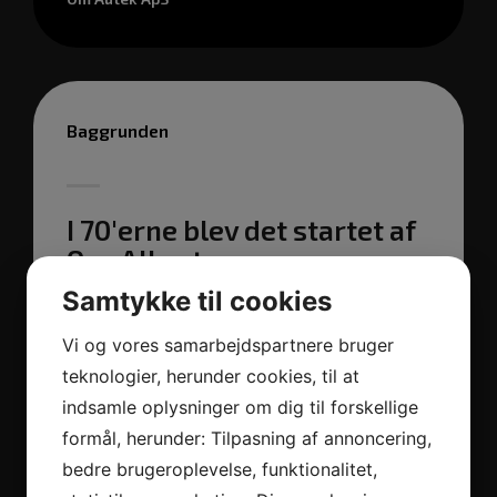
Baggrunden
I 70'erne blev det startet af
Ove Albertsen
Samtykke til cookies
Autek A/S blev i 2007 opkøbt af EWJ Teknik som
Vi og vores samarbejdspartnere bruger
flyttede til Sverige. Senere blev firmaet opkøbt af
Opus Prodox, og Autek-delen blev tilovers. Rolf
teknologier, herunder cookies, til at
og Jacob besluttede at tage chancen og købe
indsamle oplysninger om dig til forskellige
Autek-rettighederne fri. Et nyt firma “Autek Aps”
formål, herunder: Tilpasning af annoncering,
blev dannet, og OPTO-PLUS kunne fortsætte.
bedre brugeroplevelse, funktionalitet,