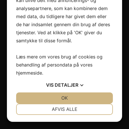
kan blive delt med annoncerings- og
Mere information følger.
analysepartnere, som kan kombinere dem
med data, du tidligere har givet dem eller
Lorem ipsum dolor sit amet, consectetur
de har indsamlet gennem din brug af deres
adipiscing
tjenester. Ved at klikke på 'OK' giver du
Ut enim ad minim veniam, quis nostrud
samtykke til disse formål.
Duis aute irure dolor in reprehenderit
Læs mere om vores brug af cookies og
Excepteur sint occaecat cupidatat non proident,
behandling af persondata på vores
sunt in culpa
hjemmeside.
Pris på bremsetester til campingvogne og
VIS
DETALJER
trailere
JA
NEJ
OK
JA
NEJ
NØDVENDIGE
PRÆFERENCER
AFVIS ALLE
Download den komplette brohure
JA
NEJ
JA
NEJ
MARKETING
STATISTIK