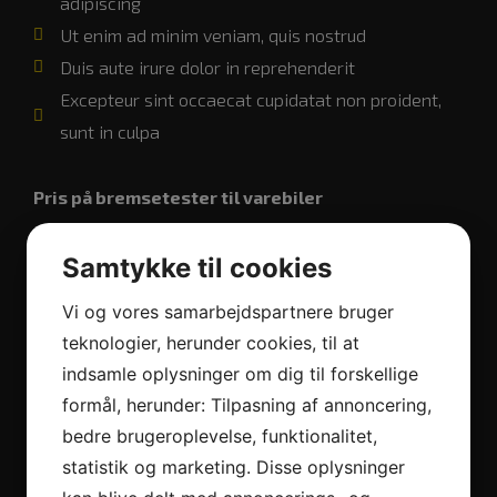
adipiscing
Ut enim ad minim veniam, quis nostrud
Duis aute irure dolor in reprehenderit
Excepteur sint occaecat cupidatat non proident,
sunt in culpa
Pris på bremsetester til varebiler
Samtykke til cookies
Download den komplette brochure
Vi og vores samarbejdspartnere bruger
teknologier, herunder cookies, til at
indsamle oplysninger om dig til forskellige
Bremsetester til campingvogne og
formål, herunder: Tilpasning af annoncering,
trailere
bedre brugeroplevelse, funktionalitet,
statistik og marketing. Disse oplysninger